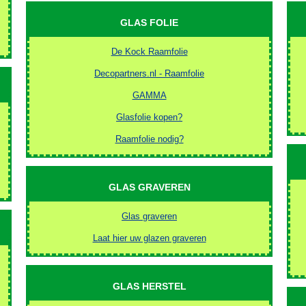
GLAS FOLIE
De Kock Raamfolie
Decopartners.nl - Raamfolie
GAMMA
Glasfolie kopen?
Raamfolie nodig?
GLAS GRAVEREN
Glas graveren
Laat hier uw glazen graveren
GLAS HERSTEL