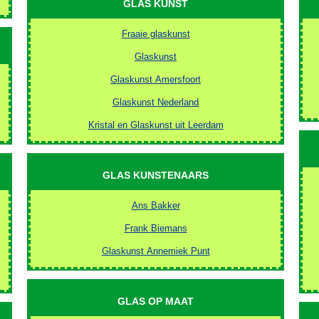
GLAS KUNST
Fraaie glaskunst
Glaskunst
Glaskunst Amersfoort
Glaskunst Nederland
Kristal en Glaskunst uit Leerdam
GLAS KUNSTENAARS
Ans Bakker
Frank Biemans
Glaskunst Annemiek Punt
GLAS OP MAAT